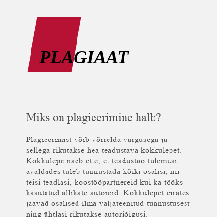
Miks on plagieerimine halb?
Plagieerimist võib võrrelda vargusega ja
sellega rikutakse hea teadustava kokkulepet.
Kokkulepe näeb ette, et teadustöö tulemusi
avaldades tuleb tunnustada kõiki osalisi, nii
teisi teadlasi, koostööpartnereid kui ka tööks
kasutatud allikate autoreid. Kokkulepet eirates
jäävad osalised ilma väljateenitud tunnustusest
ning ühtlasi rikutakse autoriõigusi.