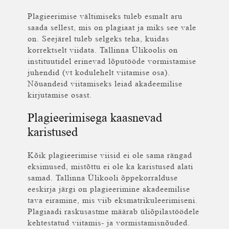
Plagieerimise vältimiseks tuleb esmalt aru
saada sellest, mis on plagiaat ja miks see vale
on. Seejärel tuleb selgeks teha, kuidas
korrektselt viidata. Tallinna Ülikoolis on
instituutidel erinevad lõputööde vormistamise
juhendid (vt kodulehelt viitamise osa).
Nõuandeid viitamiseks leiad akadeemilise
kirjutamise osast.
Plagieerimisega kaasnevad
karistused
Kõik plagieerimise viisid ei ole sama rängad
eksimused, mistõttu ei ole ka karistused alati
samad. Tallinna Ülikooli õppekorralduse
eeskirja järgi on plagieerimine akadeemilise
tava eiramine, mis viib eksmatrikuleerimiseni.
Plagiaadi raskusastme määrab üliõpilastöödele
kehtestatud viitamis- ja vormistamisnõuded.