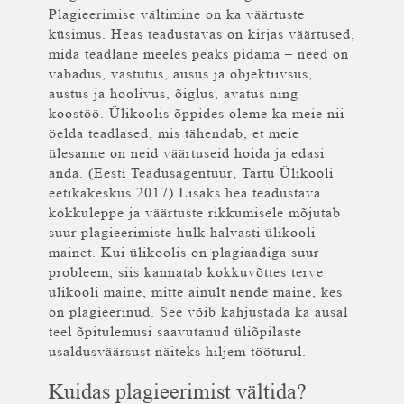
Plagieerimise vältimine on ka väärtuste
küsimus. Heas teadustavas on kirjas väärtused,
mida teadlane meeles peaks pidama – need on
vabadus, vastutus, ausus ja objektiivsus,
austus ja hoolivus, õiglus, avatus ning
koostöö. Ülikoolis õppides oleme ka meie nii-
öelda teadlased, mis tähendab, et meie
ülesanne on neid väärtuseid hoida ja edasi
anda. (Eesti Teadusagentuur, Tartu Ülikooli
eetikakeskus 2017) Lisaks hea teadustava
kokkuleppe ja väärtuste rikkumisele mõjutab
suur plagieerimiste hulk halvasti ülikooli
mainet. Kui ülikoolis on plagiaadiga suur
probleem, siis kannatab kokkuvõttes terve
ülikooli maine, mitte ainult nende maine, kes
on plagieerinud. See võib kahjustada ka ausal
teel õpitulemusi saavutanud üliõpilaste
usaldusväärsust näiteks hiljem tööturul.
Kuidas plagieerimist vältida?