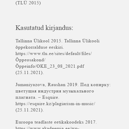
(TLÜ 2015)
Kasutatud kirjandus:
Tallinna Ülikool 2015. Tallinna Ülikooli
õppekorralduse eeskiri.
https://www.tlu.ee/sites/default/files/
Õppeosakond/
Õppeinfo/OKE_23_08_2021.pdf
(25.11.2021).
Jumaniyazova, Raushan 2019. Под копирку:
цветущая индустрия музыкального
плагиата. – Esquire.
https://esquire.kz/plagiarism-in-music/
(25.11.2021).
Euroopa teadlaste eetikakoodeks 2017.
https://www.akadeemia.ee/wp-