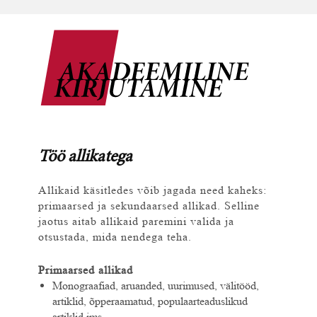
Töö allikatega
Allikaid käsitledes võib jagada need kaheks:
primaarsed ja sekundaarsed allikad. Selline
jaotus aitab allikaid paremini valida ja
otsustada, mida nendega teha.
Primaarsed allikad
Monograafiad, aruanded, uurimused, välitööd,
artiklid, õpperaamatud, populaarteaduslikud
artiklid jms