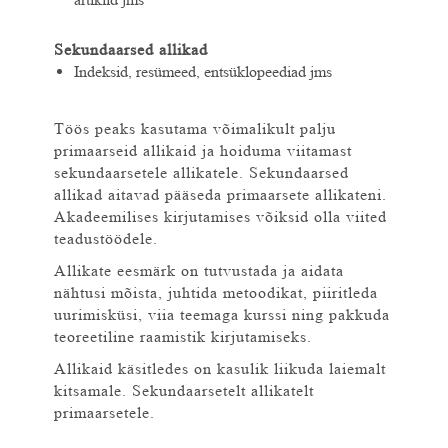
Sekundaarsed allikad
Indeksid, resümeed, entsüklopeediad jms
Töös peaks kasutama võimalikult palju
primaarseid allikaid ja hoiduma viitamast
sekundaarsetele allikatele. Sekundaarsed
allikad aitavad pääseda primaarsete allikateni.
Akadeemilises kirjutamises võiksid olla viited
teadustöödele.
Allikate eesmärk on tutvustada ja aidata
nähtusi mõista, juhtida metoodikat, piiritleda
uurimisküsi, viia teemaga kurssi ning pakkuda
teoreetiline raamistik kirjutamiseks.
Allikaid käsitledes on kasulik liikuda laiemalt
kitsamale. Sekundaarsetelt allikatelt
primaarsetele.