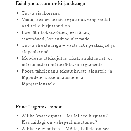
Esialgne tutvumine kirjandusega
Tutvu sisukorraga
Vaata, kes on teksti kirjutanud ning millal
nad selle kirjutanud on.
Loe läbi kokkuvõtted, eessõnad,
saatesõnad, kirjanduse ülevaade.
Tutvu struktuuriga – vaata läbi pealkirjad ja
alapealkirjad
Moodusta ettekujutus teksti struktuurist, et
mõista autori mõttekäiku ja argumente
Pööra tähelepanu tekstiüksuste algustele ja
lõppudele, sissejuhatustele ja
lõppjäreldustele
Enne Lugemist hinda:
Allika kaasaegsust – Millal see kirjutati?
Kas midagi on vahepeal muutunud?
Allika relevantsus – Mõtle, kellele on see